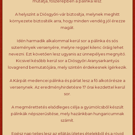
mutatja, főszerepben a pálinka lesz.
A helyszínt a Diósgyőri-vár biztosítja, melynek meghitt
környezete biztosíték arra, hogy minden vendég jól érezze
magát.
Idén harmadik alkalommal kerül sor a pálinka és sós
sütemények versenyére, melyre reggel kilenc óráig lehet
nevezni. Ezt követően lesz ugyanis az ünnepélyes megnyitó.
Kicsivel később kerül sor a Diósgyőri Aranysarkantyús
lovagrend bemutatójára, mely szintén érdekesnek ígérkezik.
A Kárpát-medencei pálinka és párlat lesz a fő alkotórésze a
versenynek. Az eredményhirdetésre 17 órai kezdettel kerül
sor.
A megmérettetés elsődleges célja a gyümölcsből készült
pálinkák népszerűsítése, mely hazánkban hungaricumnak
számít.
Egész nap teljes lesz az ellátás ízletes ételekből és a rövid