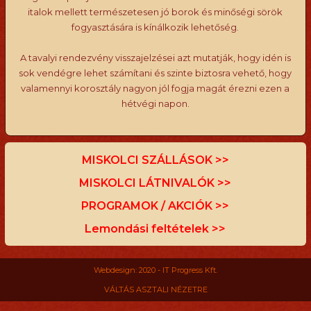
italok mellett természetesen jó borok és minőségi sörök
fogyasztására is kínálkozik lehetőség.
A tavalyi rendezvény visszajelzései azt mutatják, hogy idén is
sok vendégre lehet számítani és szinte biztosra vehető, hogy
valamennyi korosztály nagyon jól fogja magát érezni ezen a
hétvégi napon.
MISKOLCI SZÁLLÁSOK >>
MISKOLCI LÁTNIVALÓK >>
PROGRAMOK / AKCIÓK >>
Lemondási feltételek >>
Webdesign: 2020 - IT Progress Kft.
VÁLTÁS ASZTALI NÉZETRE