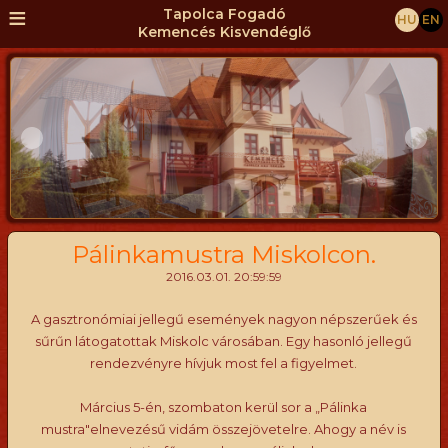
≡
Tapolca Fogadó
HU
EN
Kemencés Kisvendéglő
Pálinkamustra Miskolcon.
2016.03.01. 20:59:59
A gasztronómiai jellegű események nagyon népszerűek és
sűrűn látogatottak Miskolc városában. Egy hasonló jellegű
rendezvényre hívjuk most fel a figyelmet.
Március 5-én, szombaton kerül sor a „Pálinka
mustra"elnevezésű vidám összejövetelre. Ahogy a név is