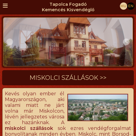
≡
Tapolca Fogadó
HU
EN
Kemencés Kisvendéglő
MISKOLCI SZÁLLÁSOK >>
Kevés olyan ember él
Magyarországon, aki
valami miatt ne járt
volna már Miskolcon,
lévén jellegzetes városa
ez hazánknak. A
miskolci szállások
sok ezres vendégforgalmat
bonyolítanak minden évben. Miskolc, mint Borsod-