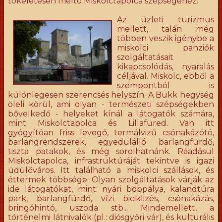
tökéletesen méltó Miskolctapolca szépségéhez.
Az üzleti turizmus
mellett, talán még
többen veszik igénybe a
miskolci panziók
szolgáltatásait
kikapcsolódás, nyaralás
céljával. Miskolc, ebből a
szempontból is
különlegesen szerencsés helyszín. A Bükk hegység
öleli körül, ami olyan - természeti szépségekben
bővelkedő - helyeket kínál a látogatók számára,
mint Miskolctapolca és Lillafüred. Van itt
gyógyítóan friss levegő, termálvizű csónakázótó,
barlangrendszerek, egyedülálló barlangfürdő,
tiszta patakok, és még sorolhatnánk. Ráadásul
Miskolctapolca, infrastruktúráját tekintve is igazi
üdülőváros. Itt található a miskolci szállások, és
éttermek többsége. Olyan szolgáltatások várják az
ide látogatókat, mint: nyári bobpálya, kalandtúra
park, barlangfürdő, vízi biciklizés, csónakázás,
bringóhintó, uszoda stb... Mindemellett, a
történelmi látnivalók (pl.: diósgyőri vár), és kulturális