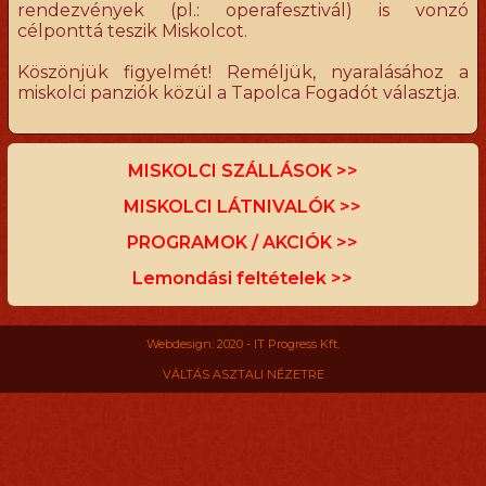
rendezvények (pl.: operafesztivál) is vonzó
célponttá teszik Miskolcot.
Köszönjük figyelmét! Reméljük, nyaralásához a
miskolci panziók közül a Tapolca Fogadót választja.
MISKOLCI SZÁLLÁSOK >>
MISKOLCI LÁTNIVALÓK >>
PROGRAMOK / AKCIÓK >>
Lemondási feltételek >>
Webdesign: 2020 - IT Progress Kft.
VÁLTÁS ASZTALI NÉZETRE