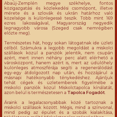
Abaúj-Zemplén megye székhelye, fontos
közigazgatási és közlekedési csomópont, illetve
mérete és a szlovák és ukrán határhoz való
közelsége is különlegessé teszik. Több mint 169
ezres lakosságával, Magyarország negyedik
legnagyobb városa (Szeged csak nemrégiben
előzte meg).
Természetes hát, hogy sokan látogatnak ide üzleti
célból. Számukra a legjobb megoldást a miskolci
szállások közül a panziók jelentik, nem csupán
azért, mert innen néhány perc alatt elérhető a
városközpont, hanem azért is, mert az üdülőhely
különleges atmoszférája segíti a regenerálódást
egy-egy átdolgozott nap után, és hozzájárul a
másnapi hatékonyabb ténykedéshez. Ajánljuk
tehát cégek és üzletemberek figyelmébe a
miskolci panziók közül Miskolctapolca kínálatát,
azon belül is természetesen a
Tapolca Fogadót
.
Áraink a legalacsonyabbak közé tartoznak a
miskolci szállások között. Mégis, mind a színvonal,
mind pedig az épület és a szobák kialakítása,