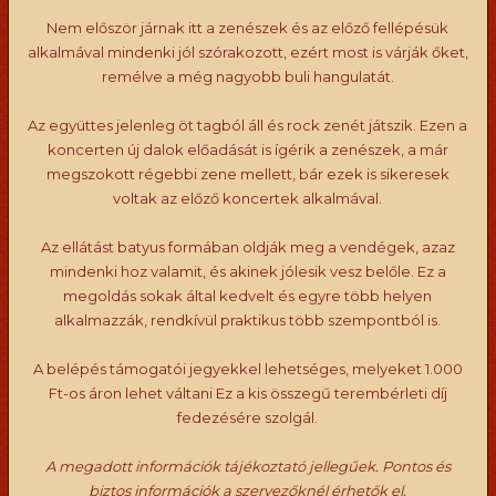
Nem először járnak itt a zenészek és az előző fellépésük
alkalmával mindenki jól szórakozott, ezért most is várják őket,
remélve a még nagyobb buli hangulatát.
Az együttes jelenleg öt tagból áll és rock zenét játszik. Ezen a
koncerten új dalok előadását is ígérik a zenészek, a már
megszokott régebbi zene mellett, bár ezek is sikeresek
voltak az előző koncertek alkalmával.
Az ellátást batyus formában oldják meg a vendégek, azaz
mindenki hoz valamit, és akinek jólesik vesz belőle. Ez a
megoldás sokak által kedvelt és egyre több helyen
alkalmazzák, rendkívül praktikus több szempontból is.
A belépés támogatói jegyekkel lehetséges, melyeket 1.000
Ft-os áron lehet váltani Ez a kis összegű terembérleti díj
fedezésére szolgál.
A megadott információk tájékoztató jellegűek. Pontos és
biztos információk a szervezőknél érhetők el.