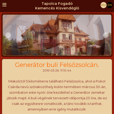
≡
Tapolca Fogadó
HU
EN
Kemencés Kisvendéglő
Generátor buli Felsőzsolcán.
2019.03.26. 11:10:44
Miskolctól 5 kilométerre található Felsőzsolca, ahol a Pokol
Csárda nevű szórakozóhely külön termében március 30-án,
szombaton este nyolc órai kezdettel a Generátor zenekar
játszik majd. A buli végének tervezett időpontja 23 óra, de ez
csak az együttesre vonatkozik, a tánc tovább is tarthat,
amennyiben erre igény mutatkozik.