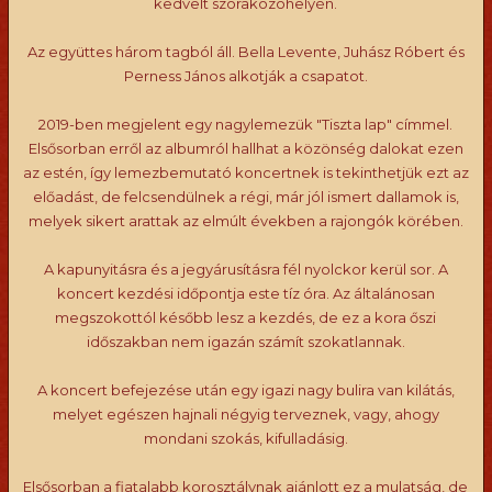
kedvelt szórakozóhelyén.
Az együttes három tagból áll. Bella Levente, Juhász Róbert és
Perness János alkotják a csapatot.
2019-ben megjelent egy nagylemezük "Tiszta lap" címmel.
Elsősorban erről az albumról hallhat a közönség dalokat ezen
az estén, így lemezbemutató koncertnek is tekinthetjük ezt az
előadást, de felcsendülnek a régi, már jól ismert dallamok is,
melyek sikert arattak az elmúlt években a rajongók körében.
A kapunyitásra és a jegyárusításra fél nyolckor kerül sor. A
koncert kezdési időpontja este tíz óra. Az általánosan
megszokottól később lesz a kezdés, de ez a kora őszi
időszakban nem igazán számít szokatlannak.
A koncert befejezése után egy igazi nagy bulira van kilátás,
melyet egészen hajnali négyig terveznek, vagy, ahogy
mondani szokás, kifulladásig.
Elsősorban a fiatalabb korosztálynak ajánlott ez a mulatság, de