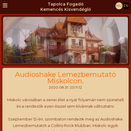
≡
Tapolca Fogadó
HU
EN
Kemencés Kisvendéglő
Audioshake Lemezbemutató
Miskolcon.
2020.08.31. 20:11:12
Miskolc városában a zenei élet a nyár folyamán nem szünetelt
és a rendezők ezen ősszel sem kívánnak változtatni.
Szeptember 12-én, szombaton rendezik meg az Audioshake
Lemezbemutatót a Collins Rock Klubban, Miskolc egyik