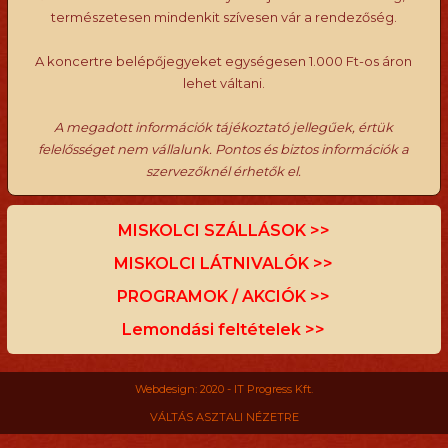
természetesen mindenkit szívesen vár a rendezőség.
A koncertre belépőjegyeket egységesen 1.000 Ft-os áron
lehet váltani.
A megadott információk tájékoztató jellegűek, értük
felelősséget nem vállalunk. Pontos és biztos információk a
szervezőknél érhetők el.
MISKOLCI SZÁLLÁSOK >>
MISKOLCI LÁTNIVALÓK >>
PROGRAMOK / AKCIÓK >>
Lemondási feltételek >>
Webdesign: 2020 - IT Progress Kft.
VÁLTÁS ASZTALI NÉZETRE