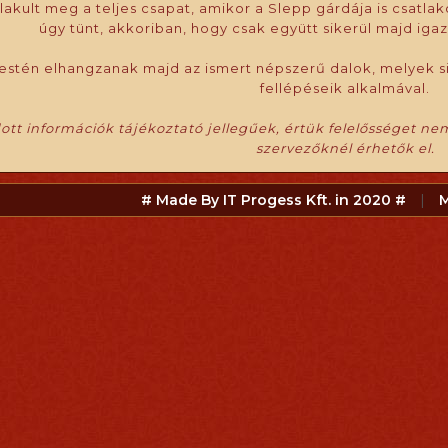
lakult meg a teljes csapat, amikor a Slepp gárdája is csat
úgy tünt, akkoriban, hogy csak együtt sikerül majd iga
estén elhangzanak majd az ismert népszerű dalok, melyek s
fellépéseik alkalmával.
tt információk tájékoztató jellegűek, értük felelősséget nem
szervezőknél érhetők el.
# Made By IT Progess Kft. in 2020 #
|
M