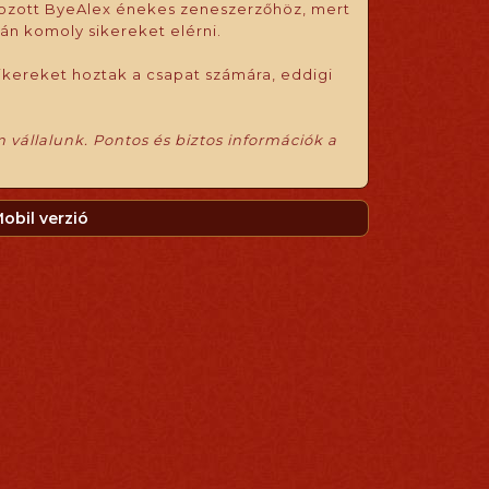
lakozott ByeAlex énekes zeneszerzőhöz, mert
zán komoly sikereket elérni.
ikereket hoztak a csapat számára, eddigi
 vállalunk. Pontos és biztos információk a
obil verzió