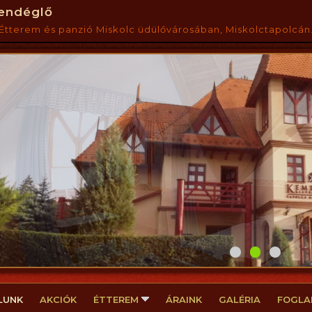
endéglő
Étterem és panzió Miskolc üdülővárosában, Miskolctapolcán.
LUNK
AKCIÓK
ÉTTEREM
ÁRAINK
GALÉRIA
FOGLA