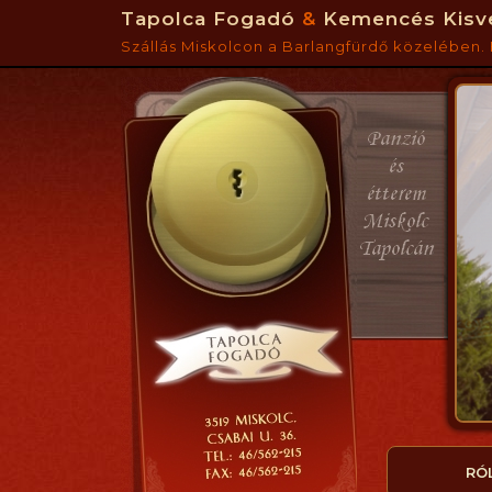
Tapolca Fogadó
&
Kemencés Kisv
Szállás Miskolcon a Barlangfürdő közelében. 
RÓ