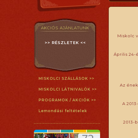
AKCIÓS AJÁNLATUNK
Miskolc 
>> RÉSZLETEK <<
Április 24
MISKOLCI SZÁLLÁSOK >>
Az éneke
MISKOLCI LÁTNIVALÓK >>
PROGRAMOK / AKCIÓK >>
A 2013
Lemondási feltételek
2013-b