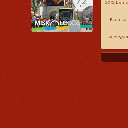
2015-ben a
Ezen az 
A megado