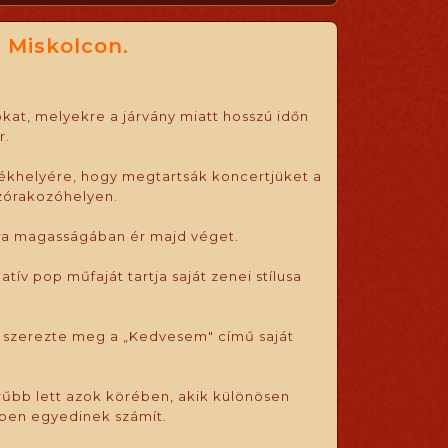
 Miskolcon.
kat, melyekre a járvány miatt hosszú időn
r.
ékhelyére, hogy megtartsák koncertjüket a
zórakozóhelyen.
óra magasságában ér majd véget.
tív pop műfaját tartja saját zenei stílusa
et szerezte meg a „Kedvesem" című saját
rűbb lett azok körében, akik különösen
emben egyedinek számít.