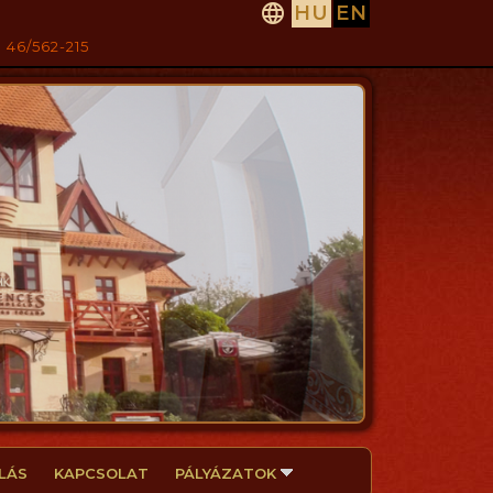

HU
EN
 46/562-215
LÁS
KAPCSOLAT
PÁLYÁZATOK