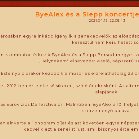
ByeAlex és a Slepp koncertje
2021.04.13. 22:08:43
városában egyre inkább igénylik a zenekedvelők az előadáso
keresztül nem kerülhetett so
-én, szombaton érkezik ByeAlex és a Slepp Borsod-megye sz
„Helynekem" elnevezést viselő, népszerű s
Este nyolc órakor kezdődik a műsor és előreláthatólag 23 
s 2012-ben érte el első sikereit, szóló énekesként. Az alterna
alapjának.
-as Eurovíziós Dalfesztiválon, Malmőben, ByeAlex a 10. hely
szerzeményű dalával.
an elnyerte a Fonogram díjat és azt követően egyre népsze
kedvelik ezt a zenei stílust, ami, bizonyos értel