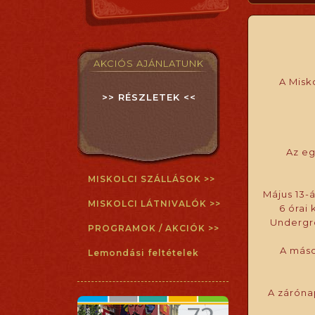
AKCIÓS AJÁNLATUNK
A Misk
>> RÉSZLETEK <<
Az eg
MISKOLCI SZÁLLÁSOK >>
Május 13-
MISKOLCI LÁTNIVALÓK >>
6 órai
Undergro
PROGRAMOK / AKCIÓK >>
A máso
Lemondási feltételek
A záróna