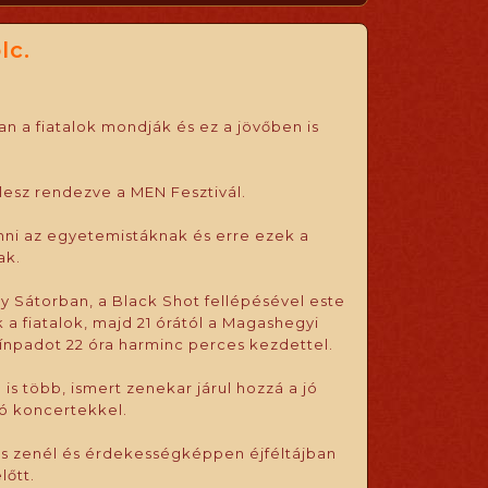
lc.
an a fiatalok mondják és ez a jövőben is
.
lesz rendezve a MEN Fesztivál.
henni az egyetemistáknak és erre ezek a
ak.
 Sátorban, a Black Shot fellépésével este
 a fiatalok, majd 21 órától a Magashegyi
zínpadot 22 óra harminc perces kezdettel.
s több, ismert zenekar járul hozzá a jó
ló koncertekkel.
is zenél és érdekességképpen éjféltájban
lőtt.