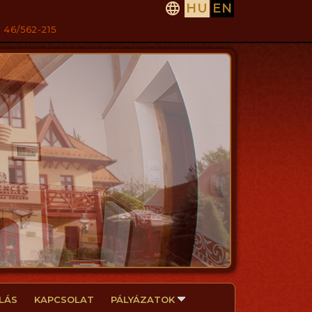

HU
EN
 46/562-215
LÁS
KAPCSOLAT
PÁLYÁZATOK