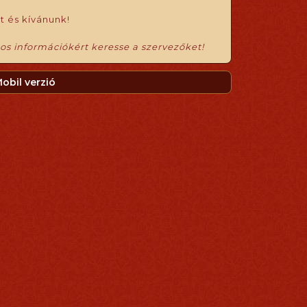
t és kívánunk!
tos információkért keresse a szervezőket!
obil verzió