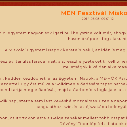
MEN Fesztivál Misko
2014.05.08. 09:01:12
olci egyetem nagyon sok igazi buli helyszíne volt már, ahogy
hasonlóképpen fog alakulni
A Miskolci Egyetemi Napok keretein belül, az idén is meg 
ész évi tanulás fáradalmait, a stresszhelyzeteket ki kell pi
mulatságok kiválóan alkalmas
án, kedden kezdődnek el az Egyetemi Napok, a ME-HÖK Party
 kezdettel. Egy óra múlva a Solidmen előadására tapsolhatnak
und tartja meg előadását, majd a Carbonfols foglalja el a s
dik nap, szerda sem lesz kevésbé mozgalmas. Ezen a napon i
hangulathoz, szintén az éjszakába belenyú
pon, csütörtökön este a Belga zenekar mellett több csapat 
Dévényi Tibor lép fel a fiatalok e