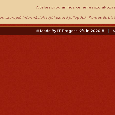
A teljes programhoz kellemes szórakozás
en szereplő információk tájékoztató jellegűek. Pontos és biz
# Made By IT Progess Kft. in 2020 #
|
M