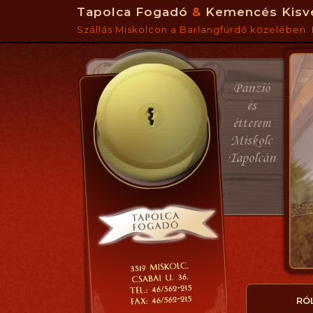
Tapolca Fogadó
&
Kemencés Kisv
Szállás Miskolcon a Barlangfürdő közelében. 
RÓ