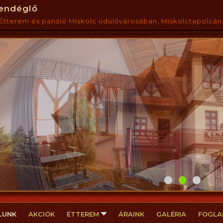
endéglő
Étterem és panzió Miskolc üdülővárosában, Miskolctapolcán.
LUNK
AKCIÓK
ÉTTEREM
ÁRAINK
GALÉRIA
FOGLA